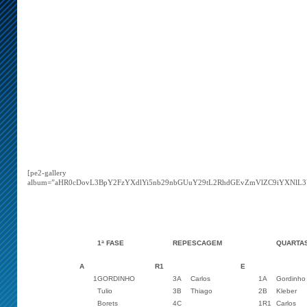
[pe2-gallery
album=”aHR0cDovL3BpY2FzYXdlYi5nb29nbGUuY29tL2RhdGEvZmVlZC9iYXNl
1ª FASE
REPESCAGEM
QUARTA
A
R1
E
1
GORDINHO
3A
Carlos
1A
Gordinho
Tulio
3B
Thiago
2B
Kleber
Borets
4C
1R1
Carlos