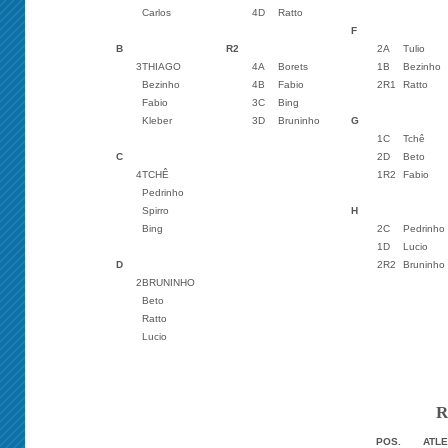
Carlos
4D
Ratto
F
B
R2
2A
Tulio
3
THIAGO
4A
Borets
1B
Bezinho
Bezinho
4B
Fabio
2R1
Ratto
Fabio
3C
Bing
Kleber
3D
Bruninho
G
1C
Tchê
C
2D
Beto
4
TCHÊ
1R2
Fabio
Pedrinho
Spirro
H
Bing
2C
Pedrinho
1D
Lucio
D
2R2
Bruninho
2
BRUNINHO
Beto
Ratto
Lucio
R
POS.
ATLE