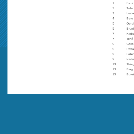
1
Bezi
2
Tulio
3
Lucio
4
Beto
5
Gord
5
Brun
7
Klebe
7
Tchê
9
Carlo
9
Ratto
9
Fabi
9
Pedr
13
Thia
13
Bing
15
Boret