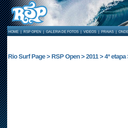
HOME
|
RSP OPEN
|
GALERIA DE FOTOS
|
VIDEOS
|
PRAIAS
|
ONDE
Rio Surf Page > RSP Open > 2011 > 4ª etapa 