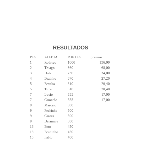
RESULTADOS
POS.
ATLETA
PONTOS
prêmios
1
Rodrigo
1000
136,00
2
Thiago
860
68,00
3
Dola
730
34,00
4
Bezinho
670
27,20
5
Braulio
610
20,40
5
Tulio
610
20,40
7
Lucio
555
17,00
7
Camarão
555
17,00
9
Marcelo
500
9
Pedrinho
500
9
Careca
500
9
Delamare
500
13
Beto
450
13
Bruninho
450
15
Fabio
400