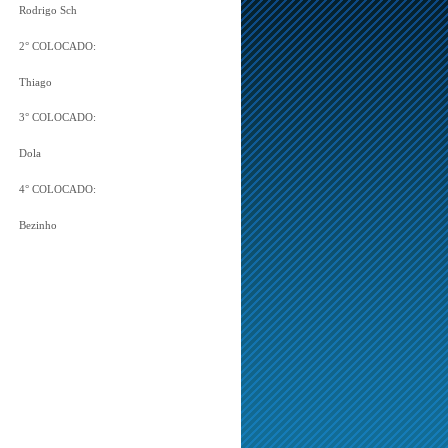
Rodrigo Sch
2° COLOCADO:
Thiago
3° COLOCADO:
Dola
4° COLOCADO:
Bezinho