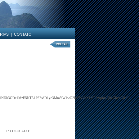
RIPS
|
CONTATO
TU1NDk3ODc1MzE5NTA1P2FsdD1yc3MmYW1wO2hsPWVuX1VTJmtpbmQ9cGhvdG8=”]
1° COLOCADO: