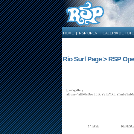
HOME
|
RSP OPEN
|
GALERIA DE FOT
Rio Surf Page > RSP Open
[pe2-gallery
album=”aHR0cDovL3BpY2FzYXdlYi5nb29
1ª FASE
REPES