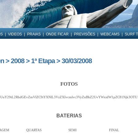
OS
|
VIDEOS
|
PRAIAS
|
ONDE FICAR
|
PREVISÕES
|
WEBCAMS
|
SURF T
 > 2008 > 1ª Etapa > 30/03/2008
FOTOS
nbGUuY29tL2RhdGEvZmVlZC9iYXNlL3VzZXIvcmlvc3VyZnBhZ2UvYWxidW1pZC81Njk3O
BATERIAS
CAGEM
QUARTAS
SEMI
FINAL