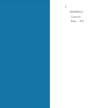
F
2
RODRIGO
Camarão
Ratto – WO