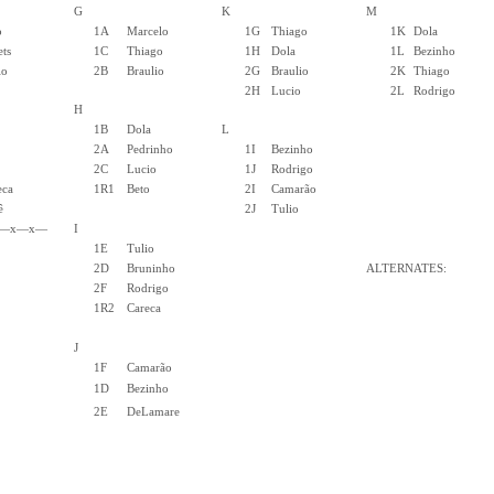
G
K
M
o
1A
Marcelo
1G
Thiago
1K
Dola
ets
1C
Thiago
1H
Dola
1L
Bezinho
io
2B
Braulio
2G
Braulio
2K
Thiago
2H
Lucio
2L
Rodrigo
H
1B
Dola
L
2A
Pedrinho
1I
Bezinho
2C
Lucio
1J
Rodrigo
eca
1R1
Beto
2I
Camarão
ê
2J
Tulio
—x—x—
I
1E
Tulio
2D
Bruninho
ALTERNATES:
2F
Rodrigo
1R2
Careca
J
1F
Camarão
1D
Bezinho
2E
DeLamare