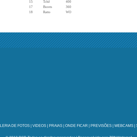
15
Tchê
400
17
Borets
360
18
Ratto
WO
LERIA DE FOTOS
|
VIDEOS
|
PRAIAS
|
ONDE FICAR
|
PREVISÕES
|
WEBCAMS
|