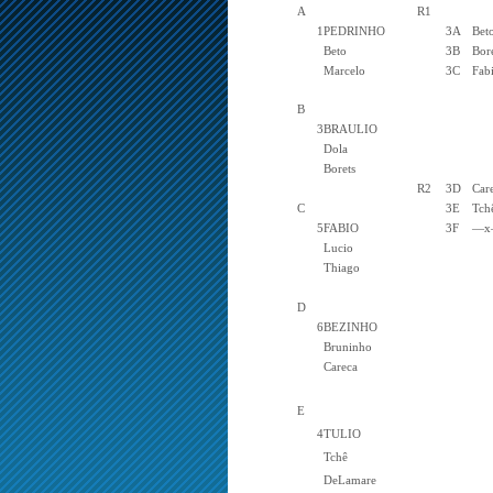
A
R1
1
PEDRINHO
3A
Bet
Beto
3B
Bor
Marcelo
3C
Fab
B
3
BRAULIO
Dola
Borets
R2
3D
Car
C
3E
Tch
5
FABIO
3F
—x
Lucio
Thiago
D
6
BEZINHO
Bruninho
Careca
E
4
TULIO
Tchê
DeLamare