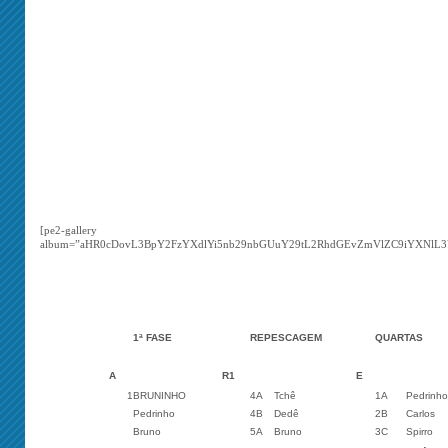
[pe2-gallery
album=”aHR0cDovL3BpY2FzYXdlYi5nb29nbGUuY29tL2RhdGEvZmVlZC9iYXNl
1ª FASE
REPESCAGEM
QUARTAS
A
R1
E
1
BRUNINHO
4A
Tchê
1A
Pedrinho
Pedrinho
4B
Dedê
2B
Carlos
Bruno
5A
Bruno
3C
Spirro