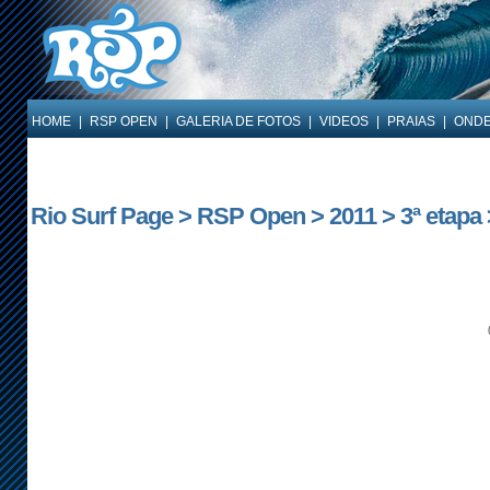
HOME
|
RSP OPEN
|
GALERIA DE FOTOS
|
VIDEOS
|
PRAIAS
|
ONDE
Rio Surf Page > RSP Open > 2011 > 3ª etapa 