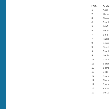
POS.
ATLE
1
Alik
2
Clau
3
Carlo
4
Braul
5
Tchê
5
Thia
7
Bing
7
Fabi
9
Spirr
9
Dedê
9
Brun
9
Lucio
13
Pedr
13
Boret
13
Soma
13
Beto
17
Brun
17
Cama
19
Cama
19
Klebe
19
de L