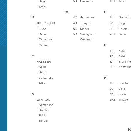
Bing
5B
Camarota
1R1
Tchê
Tchê
R2
F
B
4C
de Lamare
1B
Gordinh
3
GORDINHO
4D
Thiago
2A
Bing
Lucio
5C
Kleber
3D
Borets
Dede
5D
Somaglino
2R1
Dedê
Camarota
Camarão
Carlos
G
1C
Alika
C
2D
Fabio
4
KLEBER
3A
Bruninho
Spirro
2R2
Somagli
Beto
de Lamare
H
Alika
1D
Braulio
2C
Beto
D
3B
Lucio
2
THIAGO
1R2
Thiago
Somaglino
Braulio
Fabio
Borets
R