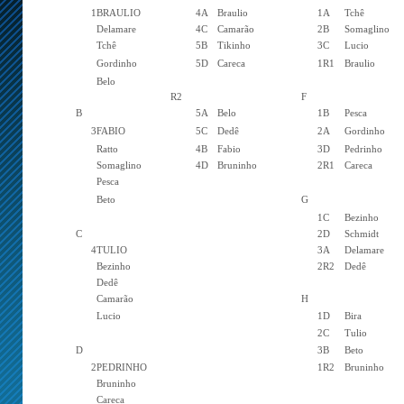
1
BRAULIO
4A
Braulio
1A
Tchê
Delamare
4C
Camarão
2B
Somaglino
Tchê
5B
Tikinho
3C
Lucio
Gordinho
5D
Careca
1R1
Braulio
Belo
R2
F
B
5A
Belo
1B
Pesca
3
FABIO
5C
Dedê
2A
Gordinho
Ratto
4B
Fabio
3D
Pedrinho
Somaglino
4D
Bruninho
2R1
Careca
Pesca
Beto
G
1C
Bezinho
C
2D
Schmidt
4
TULIO
3A
Delamare
Bezinho
2R2
Dedê
Dedê
Camarão
H
Lucio
1D
Bira
2C
Tulio
D
3B
Beto
2
PEDRINHO
1R2
Bruninho
Bruninho
Careca