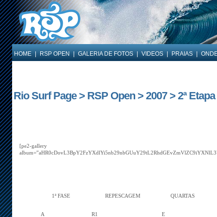
HOME
|
RSP OPEN
|
GALERIA DE FOTOS
|
VIDEOS
|
PRAIAS
|
ONDE
Rio Surf Page > RSP Open > 2007 > 2ª Etapa 
[pe2-gallery
album=”aHR0cDovL3BpY2FzYXdlYi5nb29nbGUuY29tL2RhdGEvZmVlZC9iYXNl
1ª FASE
REPESCAGEM
QUARTAS
A
R1
E