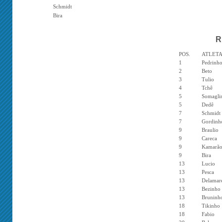
Schmidt
Bira
R
POS.
ATLET
1
Pedrinh
2
Beto
3
Tulio
4
Tchê
5
Somagli
5
Dedê
7
Schmidt
7
Gordinh
9
Braulio
9
Careca
9
Kamarã
9
Bira
13
Lucio
13
Pesca
13
Delamar
13
Bezinho
13
Bruninh
18
Tikinho
18
Fabio