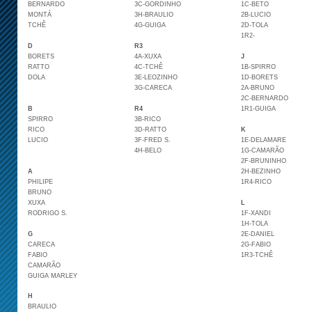
BERNARDO
3C-GORDINHO
1C-BETO
MONTÁ
3H-BRAULIO
2B-LUCIO
TCHÊ
4G-GUIGA
2D-TOLA
1R2-
D
R3
BORETS
4A-XUXA
J
RATTO
4C-TCHÊ
1B-SPIRRO
DOLA
3E-LEOZINHO
1D-BORETS
3G-CARECA
2A-BRUNO
2C-BERNARDO
B
R4
1R1-GUIGA
SPIRRO
3B-RICO
RICO
3D-RATTO
K
LUCIO
3F-FRED S.
1E-DELAMARE
4H-BELO
1G-CAMARÃO
2F-BRUNINHO
A
2H-BEZINHO
PHILIPE
1R4-RICO
BRUNO
XUXA
L
RODRIGO S.
1F-XANDI
1H-TOLA
G
2E-DANIEL
CARECA
2G-FABIO
FABIO
1R3-TCHÊ
CAMARÃO
GUIGA MARLEY
H
BRAULIO