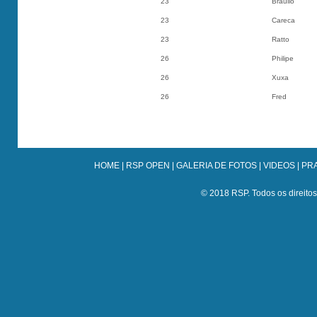
23
Braulio
23
Careca
23
Ratto
26
Philipe
26
Xuxa
26
Fred
HOME
|
RSP OPEN
|
GALERIA DE FOTOS
|
VIDEOS
|
PRA
© 2018 RSP. Todos os direitos