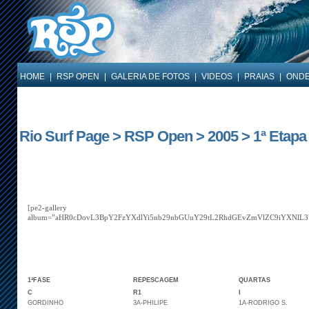
HOME
|
RSP OPEN
|
GALERIA DE FOTOS
|
VIDEOS
|
PRAIAS
|
ONDE
Rio Surf Page > RSP Open > 2005 > 1ª Etapa 
[pe2-gallery
album=”aHR0cDovL3BpY2FzYXdlYi5nb29nbGUuY29tL2RhdGEvZmVlZC9iYXN
1ªFASE
REPESCAGEM
QUARTAS
C
R1
I
GORDINHO
3A-PHILIPE
1A-RODRIGO S.