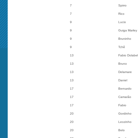
7
Spirro
7
Rico
9
Lucio
9
Guiga Marley
9
Bruninho
9
Tchê
13
Fabio Dolabel
13
Bruno
13
Delamare
13
Daniel
17
Bernardo
17
Camarão
17
Fabio
20
Gordinho
20
Leozinho
20
Belo