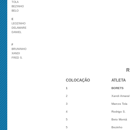
TOLA
BEZINHO
BELO
E
LEOZINHO
DELAMARE
DANIEL
F
BRUNINHO
XANDI
FRED S.
R
COLOCAÇÃO
ATLETA
1
BORETS
2
Xandi Amaral
3
Marcos Tola
4
Rodrigo S.
5
Beto Montá
5
Bezinho