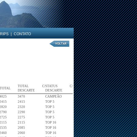
RIPS
|
CONTATO
TOTAL C/
STATUS C/
TOTAL
DESCARTE
DESCARTE
4025
3470
CAMPEÃO
2415
2415
TOP 5
2820
2320
TOP 5
2790
2290
TOP 5
2725
2275
TOP 5
2115
2115
TOP 16
2535
2085
TOP 16
2460
2060
TOP 16