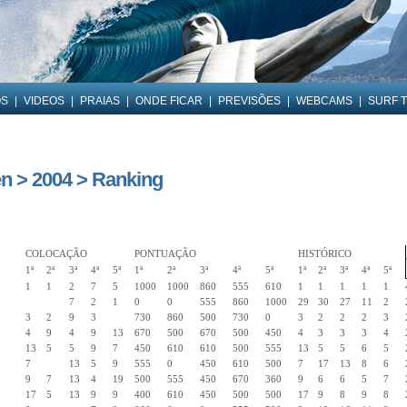
OS
|
VIDEOS
|
PRAIAS
|
ONDE FICAR
|
PREVISÕES
|
WEBCAMS
|
SURF T
n > 2004 > Ranking
COLOCAÇÃO
PONTUAÇÃO
HISTÓRICO
1ª
2ª
3ª
4ª
5ª
1ª
2ª
3ª
4ª
5ª
1ª
2ª
3ª
4ª
5ª
1
1
2
7
5
1000
1000
860
555
610
1
1
1
1
1
7
2
1
0
0
555
860
1000
29
30
27
11
2
3
2
9
3
730
860
500
730
0
3
2
2
2
3
4
9
4
9
13
670
500
670
500
450
4
3
3
3
4
13
5
5
9
7
450
610
610
500
555
13
5
5
6
5
7
13
5
9
555
0
450
610
500
7
17
13
8
6
9
7
13
4
19
500
555
450
670
360
9
6
6
5
7
17
5
13
9
9
400
610
450
500
500
17
9
8
9
8