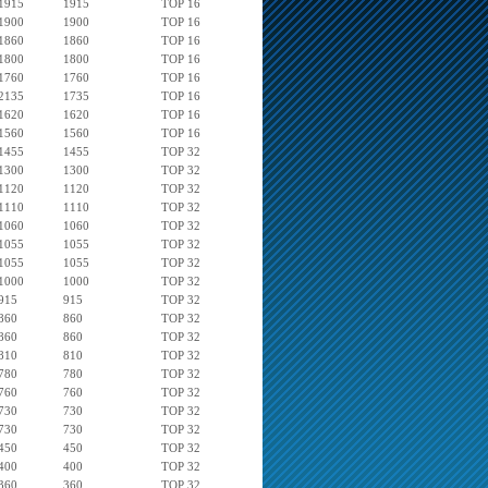
1915
1915
TOP 16
1900
1900
TOP 16
1860
1860
TOP 16
1800
1800
TOP 16
1760
1760
TOP 16
2135
1735
TOP 16
1620
1620
TOP 16
1560
1560
TOP 16
1455
1455
TOP 32
1300
1300
TOP 32
1120
1120
TOP 32
1110
1110
TOP 32
1060
1060
TOP 32
1055
1055
TOP 32
1055
1055
TOP 32
1000
1000
TOP 32
915
915
TOP 32
860
860
TOP 32
860
860
TOP 32
810
810
TOP 32
780
780
TOP 32
760
760
TOP 32
730
730
TOP 32
730
730
TOP 32
450
450
TOP 32
400
400
TOP 32
360
360
TOP 32