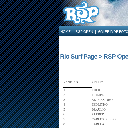
HOME
|
RSP OPEN
|
GALERIA DE FOT
Rio Surf Page > RSP Ope
RANKING
ATLETA
1
TULIO
2
PHILIPE
3
ANDREZINHO
4
PEDRINHO
5
BRAULIO
6
KLEBER
7
CARLOS SPIRRO
8
CARECA