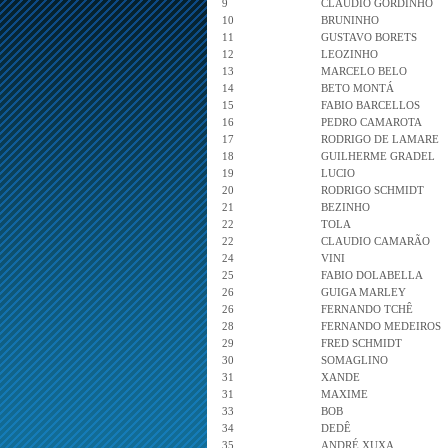
9
CLAUDIO GORDINHO
10
BRUNINHO
11
GUSTAVO BORETS
12
LEOZINHO
13
MARCELO BELO
14
BETO MONTÁ
15
FABIO BARCELLOS
16
PEDRO CAMAROTA
17
RODRIGO DE LAMARE
18
GUILHERME GRADEL
19
LUCIO
20
RODRIGO SCHMIDT
21
BEZINHO
22
TOLA
22
CLAUDIO CAMARÃO
24
VINI
25
FABIO DOLABELLA
26
GUIGA MARLEY
26
FERNANDO TCHÊ
28
FERNANDO MEDEIROS
29
FRED SCHMIDT
30
SOMAGLINO
31
XANDE
31
MAXIME
33
BOB
34
DEDÊ
35
ANDRÉ XUXA