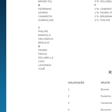
BRUNO PQ
2°D- DOLABE
B
F
PEDRINHO
1°B- CAMARO
SPIRRO
1°D- PEDRO 
CAMAROTA
2°A- BRUNINH
SOMAGLINO
2°C- PHILIPE
C
PHILIPE
MARCELO
ORLANDIVO
BRAULIO
D
PEDRO
FRAGA
DOLABELLA
CAIO
LEOZINHO
TCHÊ
R
COLOCAÇÃO
ATLETA
1
Boretts
2
Pedrinho
3
Camarota
4
Bruninho