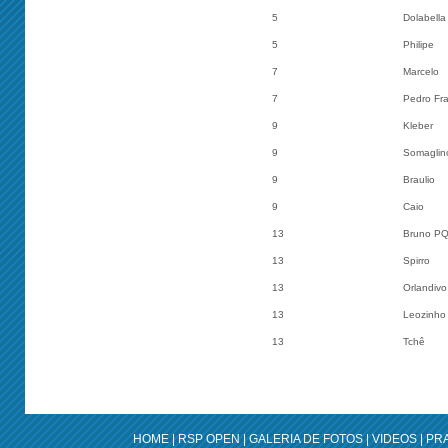
5
Dolabella
5
Philipe
7
Marcelo
7
Pedro Fr
9
Kleber
9
Somaglin
9
Braulio
9
Caio
13
Bruno P
13
Spirro
13
Orlandivo
13
Leozinho
13
Tchê
HOME
|
RSP OPEN
|
GALERIA DE FOTOS
|
VIDEOS
|
PRA