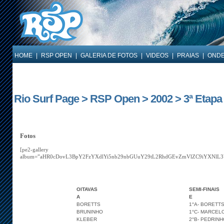
HOME
|
RSP OPEN
|
GALERIA DE FOTOS
|
VIDEOS
|
PRAIAS
|
ONDE
Rio Surf Page > RSP Open > 2002 > 3ª Etapa 
Fotos
[pe2-gallery
album=”aHR0cDovL3BpY2FzYXdlYi5nb29nbGUuY29tL2RhdGEvZmVlZC9iYXNl
OITAVAS
SEMI-FINAIS
A
E
BORETTS
1°A- BORETT
BRUNINHO
1°C- MARCEL
KLEBER
2°B- PEDRINH