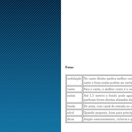
Fotos
ondulação
No canto direito quebra melhor co
canto e boas ondas podem ser surfa
vento
Para o canto, o melhor vento é o o
ondas
Até 1,5 metros o fundo pode ague
quebram fortes direitas afastadas 
fundo
De areia, com canal de entrada no 
nível
Quando pequeno, bom para principi
dicas
Amplo estacionamento, ciclovia e q