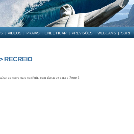
OS
|
VIDEOS
|
PRAIAS
|
ONDE FICAR
|
PREVISÕES
|
WEBCAMS
|
SURF T
 > RECREIO
saltar do carro para conferir, com destaque para o Posto 9.