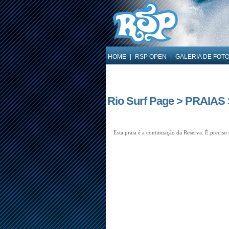
HOME
|
RSP OPEN
|
GALERIA DE FOT
Rio Surf Page > PRAIAS
Esta praia é a continuação da Reserva. É preciso 