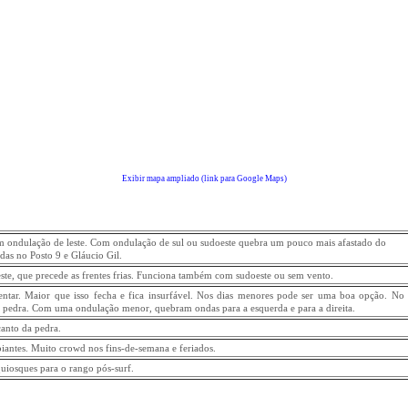
Exibir mapa ampliado (link para Google Maps)
m ondulação de leste. Com ondulação de sul ou sudoeste quebra um pouco mais afastado do
das no Posto 9 e Gláucio Gil.
este, que precede as frentes frias. Funciona também com sudoeste ou sem vento.
ntar. Maior que isso fecha e fica insurfável. Nos dias menores pode ser uma boa opção. No 
da pedra. Com uma ondulação menor, quebram ondas para a esquerda e para a direita.
canto da pedra.
antes. Muito crowd nos fins-de-semana e feriados.
uiosques para o rango pós-surf.